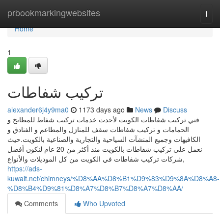
Home
prbookmarkingwebsites
Togg
navi
Home
1
تركيب شفاطات
alexander6j4y9ma0
1173 days ago
News
Discuss
فني تركيب شفاطات الكويت لأحدث خدمات تركيب شفاط للمطابخ و
الحمامات و تركيب شفاطات سقف للمنازل والمطاعم و الفنادق و
الكافيهات وجميع المنشآت السياحية والتجارية والصناعية بالكويت.حيث
نعمل على تركيب شفاطات بالكويت منذ أكثر من 20 عام لنكون أفضل
شركات تركيب شفاطات في الكويت من كل الموديلات والأنواع,
https://ads-
kuwait.net/chimneys/%D8%AA%D8%B1%D9%83%D9%8A%D8%A8-
%D8%B4%D9%81%D8%A7%D8%B7%D8%A7%D8%AA/
Comments
Who Upvoted