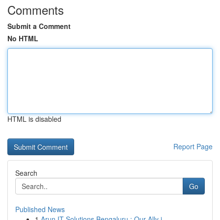
Comments
Submit a Comment
No HTML
HTML is disabled
Report Page
Search
Go
Published News
1
Arun IT Solutions Bengaluru : Our Ally i...