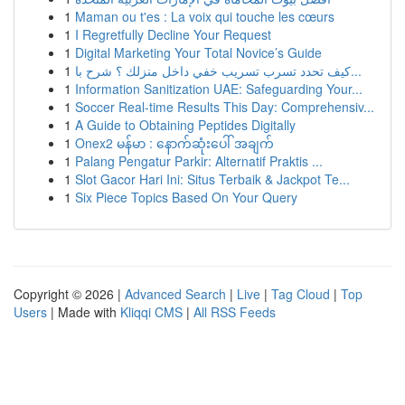
1
Maman ou t'es : La voix qui touche les cœurs
1
I Regretfully Decline Your Request
1
Digital Marketing Your Total Novice’s Guide
1
كيف تحدد تسرب تسريب خفي داخل منزلك ؟ شرح با...
1
Information Sanitization UAE: Safeguarding Your...
1
Soccer Real-time Results This Day: Comprehensiv...
1
A Guide to Obtaining Peptides Digitally
1
Onex2 မန်မာ : နောက်ဆုံးပေါ် အချက်
1
Palang Pengatur Parkir: Alternatif Praktis ...
1
Slot Gacor Hari Ini: Situs Terbaik & Jackpot Te...
1
Six Piece Topics Based On Your Query
Copyright © 2026 |
Advanced Search
|
Live
|
Tag Cloud
|
Top
Users
| Made with
Kliqqi CMS
|
All RSS Feeds