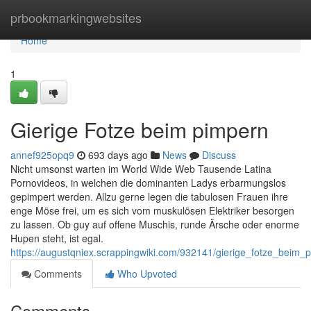
Home
prbookmarkingwebsites
Home
1
Gierige Fotze beim pimpern
annef925opq9
693 days ago
News
Discuss
Nicht umsonst warten im World Wide Web Tausende Latina
Pornovideos, in welchen die dominanten Ladys erbarmungslos
gepimpert werden. Allzu gerne legen die tabulosen Frauen ihre
enge Möse frei, um es sich vom muskulösen Elektriker besorgen
zu lassen. Ob guy auf offene Muschis, runde Ärsche oder enorme
Hupen steht, ist egal.
https://augustqniex.scrappingwiki.com/932141/gierige_fotze_beim_
Comments
Who Upvoted
Comments