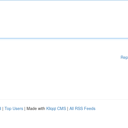
Rep
d
|
Top Users
| Made with
Kliqqi CMS
|
All RSS Feeds