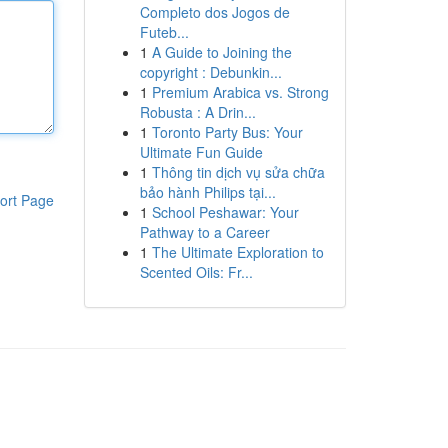
Completo dos Jogos de
Futeb...
1
A Guide to Joining the
copyright : Debunkin...
1
Premium Arabica vs. Strong
Robusta : A Drin...
1
Toronto Party Bus: Your
Ultimate Fun Guide
1
Thông tin dịch vụ sửa chữa
bảo hành Philips tại...
ort Page
1
School Peshawar: Your
Pathway to a Career
1
The Ultimate Exploration to
Scented Oils: Fr...