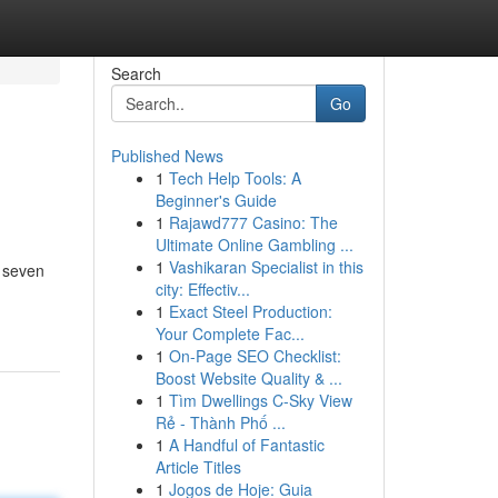
Search
Go
Published News
1
Tech Help Tools: A
Beginner's Guide
1
Rajawd777 Casino: The
Ultimate Online Gambling ...
1
Vashikaran Specialist in this
p seven
city: Effectiv...
1
Exact Steel Production:
Your Complete Fac...
1
On-Page SEO Checklist:
Boost Website Quality & ...
1
Tìm Dwellings C-Sky View
Rẻ - Thành Phố ...
1
A Handful of Fantastic
Article Titles
1
Jogos de Hoje: Guia