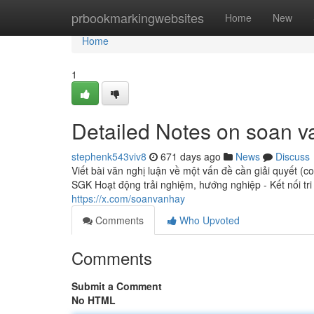
Home
prbookmarkingwebsites
Home
New
Home
1
Detailed Notes on soan v
stephenk543viv8
671 days ago
News
Discuss
Viết bài văn nghị luận về một vấn đề cần giải quyết (
SGK Hoạt động trải nghiệm, hướng nghiệp - Kết nối tr
https://x.com/soanvanhay
Comments
Who Upvoted
Comments
Submit a Comment
No HTML