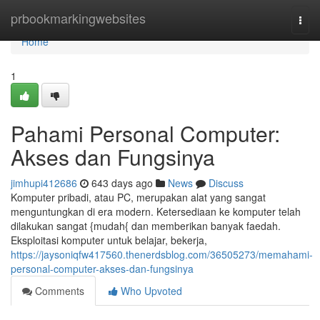
Home
prbookmarkingwebsites
Togg
navi
Home
1
Pahami Personal Computer:
Akses dan Fungsinya
jimhupi412686
643 days ago
News
Discuss
Komputer pribadi, atau PC, merupakan alat yang sangat
menguntungkan di era modern. Ketersediaan ke komputer telah
dilakukan sangat {mudah{ dan memberikan banyak faedah.
Eksploitasi komputer untuk belajar, bekerja,
https://jaysoniqfw417560.thenerdsblog.com/36505273/memahami-
personal-computer-akses-dan-fungsinya
Comments
Who Upvoted