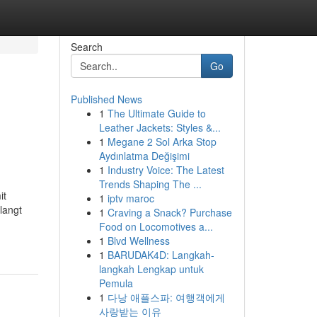
Search
Go
Published News
1
The Ultimate Guide to
Leather Jackets: Styles &...
1
Megane 2 Sol Arka Stop
Aydınlatma Değişimi
1
Industry Voice: The Latest
Trends Shaping The ...
it
1
iptv maroc
langt
1
Craving a Snack? Purchase
Food on Locomotives a...
1
Blvd Wellness
1
BARUDAK4D: Langkah-
langkah Lengkap untuk
Pemula
1
다낭 애플스파: 여행객에게
사랑받는 이유