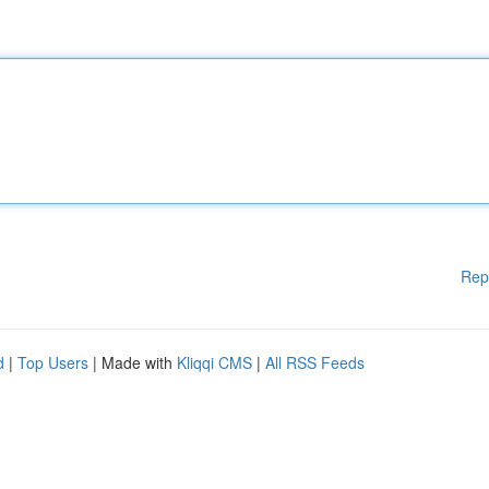
Rep
d
|
Top Users
| Made with
Kliqqi CMS
|
All RSS Feeds