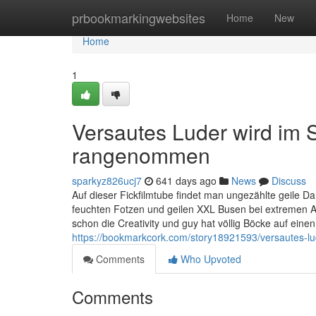
Home
prbookmarkingwebsites
Home
New
Home
1
Versautes Luder wird im
rangenommen
sparkyz826ucj7
641 days ago
News
Discuss
Auf dieser Fickfilmtube findet man ungezählte geile Da
feuchten Fotzen und geilen XXL Busen bei extremen A
schon die Creativity und guy hat völlig Böcke auf 
https://bookmarkcork.com/story18921593/versautes-
Comments
Who Upvoted
Comments