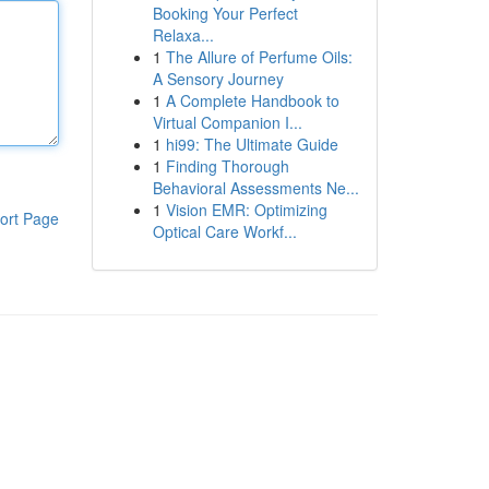
Booking Your Perfect
Relaxa...
1
The Allure of Perfume Oils:
A Sensory Journey
1
A Complete Handbook to
Virtual Companion I...
1
hi99: The Ultimate Guide
1
Finding Thorough
Behavioral Assessments Ne...
1
Vision EMR: Optimizing
ort Page
Optical Care Workf...