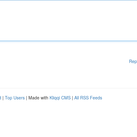
Rep
d
|
Top Users
| Made with
Kliqqi CMS
|
All RSS Feeds