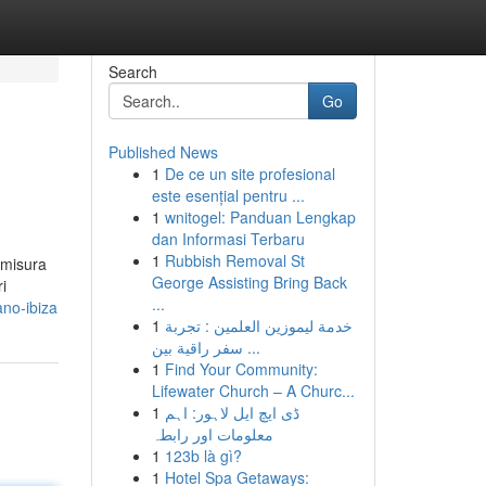
Search
Go
Published News
1
De ce un site profesional
este esențial pentru ...
1
wnitogel: Panduan Lengkap
dan Informasi Terbaru
1
Rubbish Removal St
u misura
George Assisting Bring Back
i
...
ano-ibiza
1
خدمة ليموزين العلمين : تجربة
سفر راقية بين ...
1
Find Your Community:
Lifewater Church – A Churc...
1
ڈی ایچ ایل لاہور: اہم
معلومات اور رابطہ
1
123b là gì?
1
Hotel Spa Getaways: