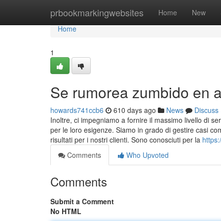
Home
prbookmarkingwebsites
Home
New
Home
1
Se rumorea zumbido en av
howards741ccb6
610 days ago
News
Discuss
Inoltre, ci impegniamo a fornire il massimo livello di se
per le loro esigenze. Siamo in grado di gestire casi com
risultati per i nostri clienti. Sono conosciuti per la
https
Comments
Who Upvoted
Comments
Submit a Comment
No HTML