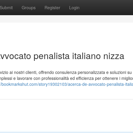
Submit
Groups
Register
Login
vocato penalista italiano nizza
rvizio ai nostri clienti, offrendo consulenza personalizzata e soluzioni s
plessi e lavorare con professionalità ed efficienza per ottenere i miglior
://bookmarkshut.com/story19302103/acerca-de-avvocato-penalista-itali