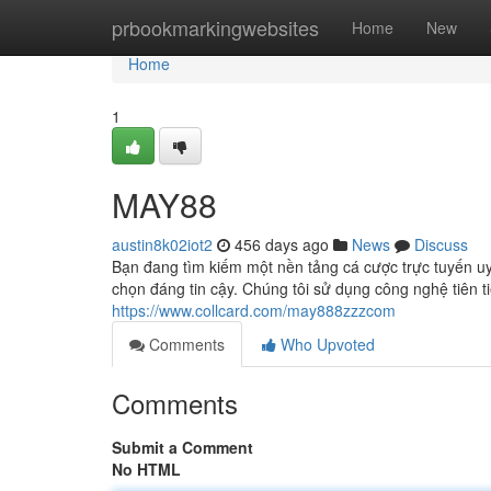
Home
prbookmarkingwebsites
Home
New
Home
1
MAY88
austin8k02iot2
456 days ago
News
Discuss
Bạn đang tìm kiếm một nền tảng cá cược trực tuyến u
chọn đáng tin cậy. Chúng tôi sử dụng công nghệ tiên t
https://www.collcard.com/may888zzzcom
Comments
Who Upvoted
Comments
Submit a Comment
No HTML