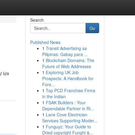
Search
Go
Published News
1
Transit Advertising sa
Pilipinas: Gabay para ...
1
Blockchain Domains: The
Future of Web Addresses
1
Exploring UK Job
ự lựa
Prospects: A Handbook for
Fore...
1
Top PCD Franchise Firms
in the Indian
1
FSAK Builders : Your
Dependable Partner in Ri...
1
Lane Cove Electrician
Services Supporting Moder...
1
Funguyz: Your Guide to
Dried copyright Funghi &...