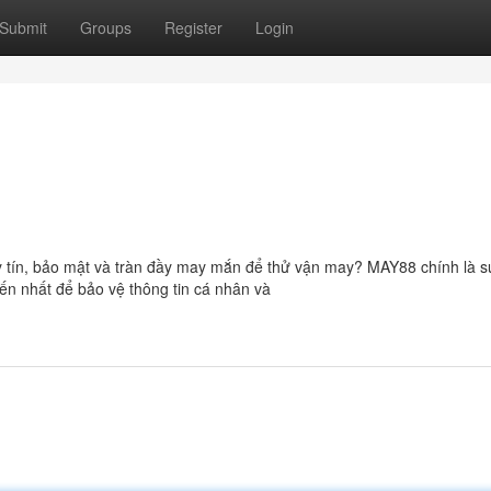
Submit
Groups
Register
Login
y tín, bảo mật và tràn đầy may mắn để thử vận may? MAY88 chính là s
iến nhất để bảo vệ thông tin cá nhân và