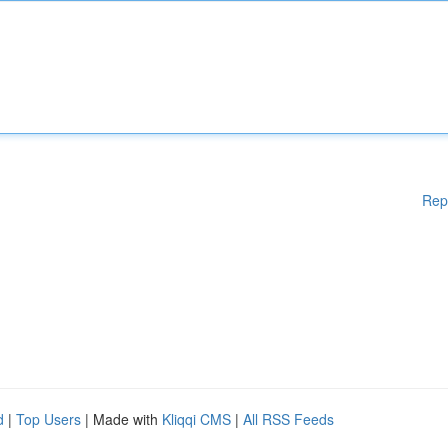
Rep
d
|
Top Users
| Made with
Kliqqi CMS
|
All RSS Feeds