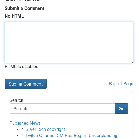
Submit a Comment
No HTML
HTML is disabled
Report Page
Search
Go
Published News
1
SilverExch copyright
1
Twitch Channel CM Has Begun: Understanding