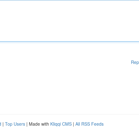
Rep
d
|
Top Users
| Made with
Kliqqi CMS
|
All RSS Feeds