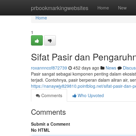
Home
prbookmarkingwebsites
Home
New
Home
1
Sifat Pasir dan Pengaruh
roxannncof872739
452 days ago
News
Discus
Pasir sangat sebagai komponen penting dalam ekosist
terjadi. Contohnya, pasir berperan dalam aliran air, se
https://nanaywjy829810.pointblog.net/sifat-pasir-da
Comments
Who Upvoted
Comments
Submit a Comment
No HTML