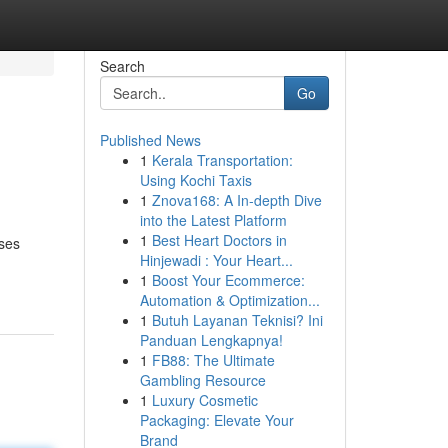
Search
Go
Published News
1
Kerala Transportation:
Using Kochi Taxis
1
Znova168: A In-depth Dive
into the Latest Platform
1
Best Heart Doctors in
ses
Hinjewadi : Your Heart...
1
Boost Your Ecommerce:
Automation & Optimization...
1
Butuh Layanan Teknisi? Ini
Panduan Lengkapnya!
1
FB88: The Ultimate
Gambling Resource
1
Luxury Cosmetic
Packaging: Elevate Your
Brand