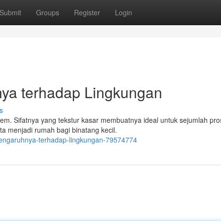
Submit
Groups
Register
Login
nya terhadap Lingkungan
s
em. Sifatnya yang tekstur kasar membuatnya ideal untuk sejumlah pro
rta menjadi rumah bagi binatang kecil.
n-pengaruhnya-terhadap-lingkungan-79574774