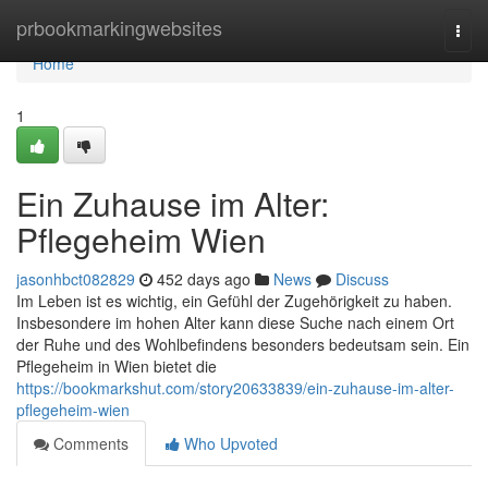
Home
prbookmarkingwebsites
Togg
navi
Home
1
Ein Zuhause im Alter:
Pflegeheim Wien
jasonhbct082829
452 days ago
News
Discuss
Im Leben ist es wichtig, ein Gefühl der Zugehörigkeit zu haben.
Insbesondere im hohen Alter kann diese Suche nach einem Ort
der Ruhe und des Wohlbefindens besonders bedeutsam sein. Ein
Pflegeheim in Wien bietet die
https://bookmarkshut.com/story20633839/ein-zuhause-im-alter-
pflegeheim-wien
Comments
Who Upvoted