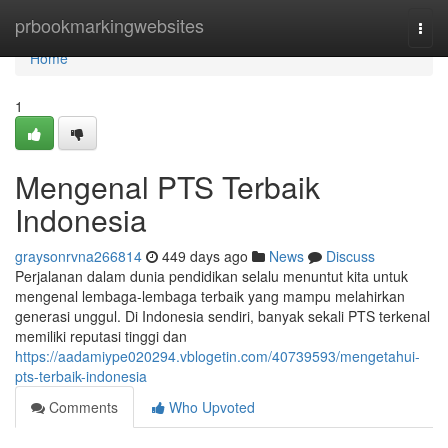
Home
prbookmarkingwebsites
Togg
navi
Home
1
Mengenal PTS Terbaik
Indonesia
graysonrvna266814
449 days ago
News
Discuss
Perjalanan dalam dunia pendidikan selalu menuntut kita untuk
mengenal lembaga-lembaga terbaik yang mampu melahirkan
generasi unggul. Di Indonesia sendiri, banyak sekali PTS terkenal
memiliki reputasi tinggi dan
https://aadamiype020294.vblogetin.com/40739593/mengetahui-
pts-terbaik-indonesia
Comments
Who Upvoted