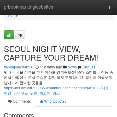
Home
prbookmarkingwebsites
Togg
navi
Home
1
SEOUL NIGHT VIEW,
CAPTURE YOUR DREAM!
tiannajmac048913
442 days ago
News
Discuss
빛나는 서울 야경을 한 번이라도 경험해보셨나요? 스며드는 어둠 속
에서 반짝이는 도시 모습은 정말 잊지 못할입니다. 당신이 인생샷을
남기기에 완벽한 곳들을
https://miriamxvfr506065.wikiannouncement.com/8421672/서울_
야경_인생샷을_위한_최고의_명소
Comments
Who Upvoted
Comments