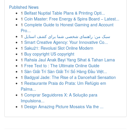
Published News
1
Belfast Nuptial Table Plans & Printing Opti...
1
Coin Master: Free Energy & Spins Board – Latest...
1
Complete Guide to Honest Gaming and Account
Pro...
1
سبک من: راهنمای شخصی شما برای کشف استایل
1
Smart Creative Agency: Your Innovative Co...
1
Saku21: Revolusi Slot Online Modern
1
Buy copyright US copyright
1
Rahsia Jaul Anak Bayi Yang Sihat & Tahan Lama
1
Free Text to : The Ultimate Online Guide
1
Sàn Giải Trí Sàn Giải Trí Số Hàng Đầu Việt...
1
Badgyal Jade: The Rise of a Dancehall Sensation
1
Restaurante Praia do Prata: Um Refúgio em
Palma...
1
Comprar Seguidores X: A Solução para
Impulsiona...
1
Design Amazing Picture Mosaics Via the ...