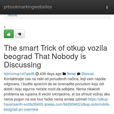
Home
prbookmarkingwebsites
Togg
navi
Home
1
The smart Trick of otkup vozila
beograd That Nobody is
Discussing
teimumup147wad5
439 days ago
News
Discuss
Kontaktirajte nas na neki od ponuđenih načina, koji vam najviše
odgovara, i budite spremni da se iznenadite ponudom koju ćet
dobiti i koju sigurno nećete moći da odbijete. Nema nikakvih
problema sa rupama ili vecim ivicnjacima, al iza ofroud vožnju ako
nema pogon na sva four tocka nema smisla uzimati
https://otkup-
havarisanih-vozila39405.qowap.com/94293462/otkup-automobila-
beograd-an-overview