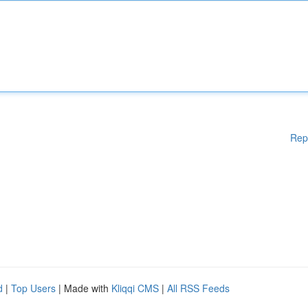
Rep
d
|
Top Users
| Made with
Kliqqi CMS
|
All RSS Feeds