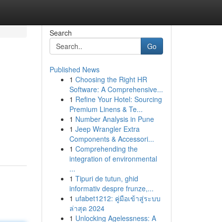
Search
Go
Published News
1
Choosing the Right HR
Software: A Comprehensive...
1
Refine Your Hotel: Sourcing
Premium Linens & Te...
1
Number Analysis in Pune
1
Jeep Wrangler Extra
Components & Accessori...
1
Comprehending the
integration of environmental
...
1
Tipuri de tutun, ghid
informativ despre frunze,...
1
ufabet1212: คู่มือเข้าสู่ระบบ
ล่าสุด 2024
1
Unlocking Agelessness: A