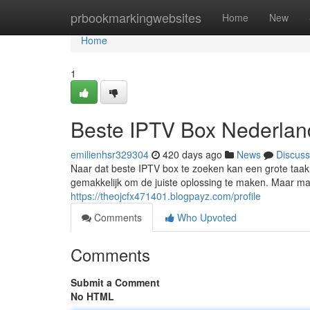
Home
prbookmarkingwebsites
Home
New
Home
1
Beste IPTV Box Nederlan
emilienhsr329304
420 days ago
News
Discuss
Naar dat beste IPTV box te zoeken kan een grote taak zij
gemakkelijk om de juiste oplossing te maken. Maar m
https://theojcfx471401.blogpayz.com/profile
Comments
Who Upvoted
Comments
Submit a Comment
No HTML