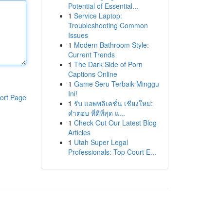
Potential of Essential...
1
Service Laptop:
Troubleshooting Common
Issues
1
Modern Bathroom Style:
Current Trends
1
The Dark Side of Porn
Captions Online
1
Game Seru Terbaik Minggu
Ini!
ort Page
1
รับ แอพพลิเคชั่น เชียงใหม่:
คำตอบ ที่ดีที่สุด แ...
1
Check Out Our Latest Blog
Articles
1
Utah Super Legal
Professionals: Top Court E...