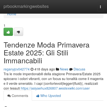
Home
prbookmarkingwebsites
Togg
navi
Home
1
Tendenze Moda Primavera
Estate 2025: Gli Stili
Immancabili
reganyjcv042774
418 days ago
News
Discuss
Tra le mode imperdonabili della stagione Primavera/Estate 2025
spiccano i colori vibranti, con un focus su tonalità come il magenta
e il verde smeraldo. I capi {confortevoli|leggeri|fluid)|, realizzati
con tessuti
https://asiyaehux826807.westexwiki.com/user
Comments
Who Upvoted