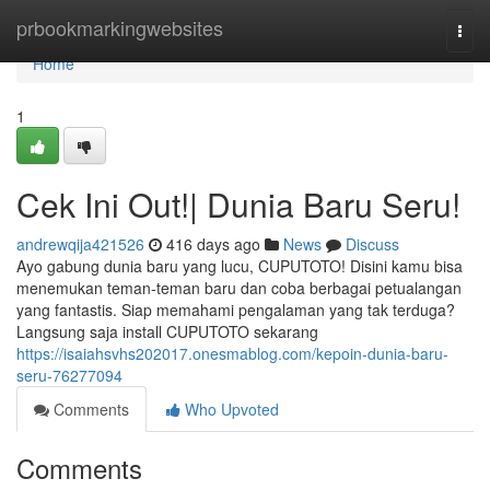
Home
prbookmarkingwebsites
Togg
navi
Home
1
Cek Ini Out!| Dunia Baru Seru!
andrewqija421526
416 days ago
News
Discuss
Ayo gabung dunia baru yang lucu, CUPUTOTO! Disini kamu bisa
menemukan teman-teman baru dan coba berbagai petualangan
yang fantastis. Siap memahami pengalaman yang tak terduga?
Langsung saja install CUPUTOTO sekarang
https://isaiahsvhs202017.onesmablog.com/kepoin-dunia-baru-
seru-76277094
Comments
Who Upvoted
Comments