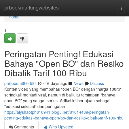
Home
prbookmarkingwebsites
Togg
navi
Home
1
Peringatan Penting! Edukasi
Bahaya "Open BO" dan Resiko
Dibalik Tarif 100 Ribu
philipbomt894584
416 days ago
News
Discuss
Konten video yang membahas "open BO" dengan "harga 100rb"
seringkali menjadi viral, namun di balik itu tersimpan "bahaya
open BO" yang sangat serius. Artikel ini bertujuan sebagai
"edukasi seksual" dan peringatan
https://alyshaotph610941.blog5.net/81014439/peringatan-
penting-edukasi-bahaya-open-bo-dan-resiko-dibalik-tarif-100-ribu
Comments
Who Upvoted