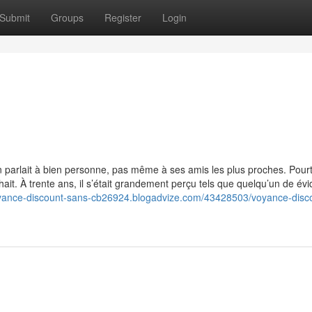
Submit
Groups
Register
Login
b
 parlait à bien personne, pas même à ses amis les plus proches. Pourt
chait. À trente ans, il s’était grandement perçu tels que quelqu’un de évi
oyance-discount-sans-cb26924.blogadvize.com/43428503/voyance-disc