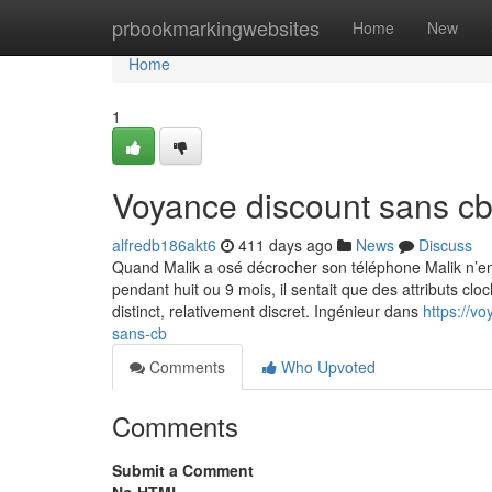
Home
prbookmarkingwebsites
Home
New
Home
1
Voyance discount sans c
alfredb186akt6
411 days ago
News
Discuss
Quand Malik a osé décrocher son téléphone Malik n’en
pendant huit ou 9 mois, il sentait que des attributs clo
distinct, relativement discret. Ingénieur dans
https://v
sans-cb
Comments
Who Upvoted
Comments
Submit a Comment