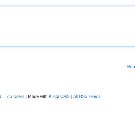
Rep
d
|
Top Users
| Made with
Kliqqi CMS
|
All RSS Feeds