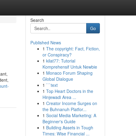
Search
Go
Published News
1
The copyright: Fact, Fiction,
or Conspiracy?
1
kilat77: Tutorial
Komprehensif Untuk Newbie
1
Monaco Forum Shaping
ant,
Global Dialogue
dent,
1
```text
ount-
1
Top Heart Doctors in the
Hinjewadi Area ...
1
Creator Income Surges on
the Buhnanuh Platfor...
1
Social Media Marketing: A
Beginner's Guide
1
Building Assets in Tough
Times: Wise Financial ...