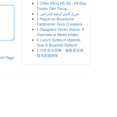
1
Chiếc Đồng Hồ Gỗ : Vẻ Đẹp
Truyền Dân Trong ...
1
شرح كامل لرقيه الذراعين
1
Pague su Acueducto
Fácilmente: Guía Completa
1
Glasgow's Green Scene: A
Overview at Weed Intake
1
Luxury Suites in Uganda:
Gulu & Bugolobi Options
1
汽水音乐官网：最新音乐发
现与在线聆听
ort Page