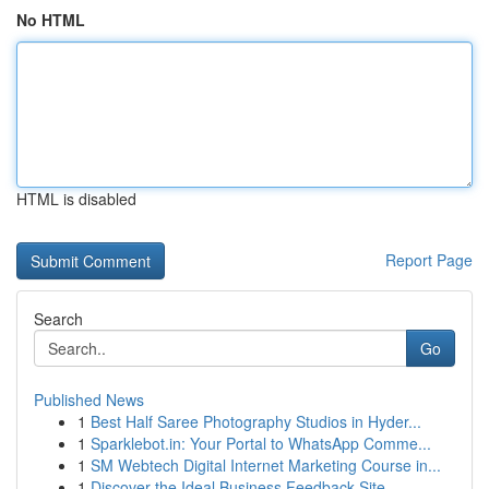
No HTML
HTML is disabled
Report Page
Search
Go
Published News
1
Best Half Saree Photography Studios in Hyder...
1
Sparklebot.in: Your Portal to WhatsApp Comme...
1
SM Webtech Digital Internet Marketing Course in...
1
Discover the Ideal Business Feedback Site...