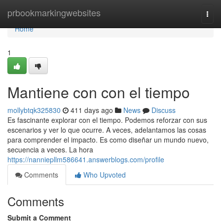
Home
prbookmarkingwebsites
Togg
navi
Home
1
Mantiene con con el tiempo
mollybtqk325830
411 days ago
News
Discuss
Es fascinante explorar con el tiempo. Podemos reforzar con sus
escenarios y ver lo que ocurre. A veces, adelantamos las cosas
para comprender el impacto. Es como diseñar un mundo nuevo,
secuencia a veces. La hora
https://nanniepllm586641.answerblogs.com/profile
Comments
Who Upvoted
Comments
Submit a Comment