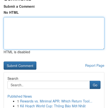
Submit a Comment
No HTML
HTML is disabled
Report Page
Search
Go
Published News
1
Rewards vs. Minimal APR: Which Return Tool...
1
Kế Hoạch World Cup: Thông Báo Mới Nhất