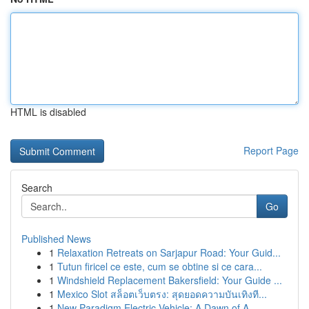
HTML is disabled
Report Page
Search
Go
Published News
1
Relaxation Retreats on Sarjapur Road: Your Guid...
1
Tutun firicel ce este, cum se obtine si ce cara...
1
Windshield Replacement Bakersfield: Your Guide ...
1
Mexico Slot สล็อตเว็บตรง: สุดยอดความบันเทิงที...
1
New Paradigm Electric Vehicle: A Dawn of A...