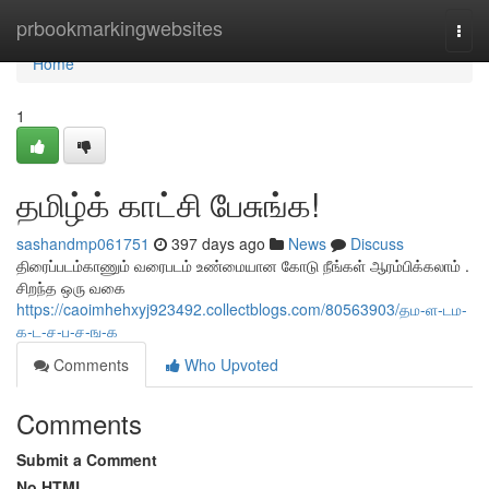
Home
prbookmarkingwebsites
Togg
navi
Home
1
தமிழ்க் காட்சி பேசுங்க!
sashandmp061751
397 days ago
News
Discuss
திரைப்படம்காணும் வரைபடம் உண்மையான கோடு நீங்கள் ஆரம்பிக்கலாம் .
சிறந்த ஒரு வகை
https://caoimhehxyj923492.collectblogs.com/80563903/தம-ள-டம-
க-ட-ச-ப-ச-ங-க
Comments
Who Upvoted
Comments
Submit a Comment
No HTML