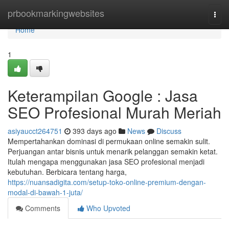
Home
prbookmarkingwebsites
Togg
navi
Home
1
Keterampilan Google : Jasa
SEO Profesional Murah Meriah
asiyaucct264751
393 days ago
News
Discuss
Mempertahankan dominasi di permukaan online semakin sulit.
Perjuangan antar bisnis untuk menarik pelanggan semakin ketat.
Itulah mengapa menggunakan jasa SEO profesional menjadi
kebutuhan. Berbicara tentang harga,
https://nuansadigita.com/setup-toko-online-premium-dengan-
modal-di-bawah-1-juta/
Comments
Who Upvoted