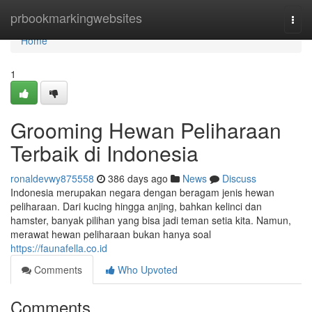
Home
prbookmarkingwebsites
Togg
navi
Home
1
Grooming Hewan Peliharaan
Terbaik di Indonesia
ronaldevwy875558
386 days ago
News
Discuss
Indonesia merupakan negara dengan beragam jenis hewan
peliharaan. Dari kucing hingga anjing, bahkan kelinci dan
hamster, banyak pilihan yang bisa jadi teman setia kita. Namun,
merawat hewan peliharaan bukan hanya soal
https://faunafella.co.id
Comments
Who Upvoted
Comments