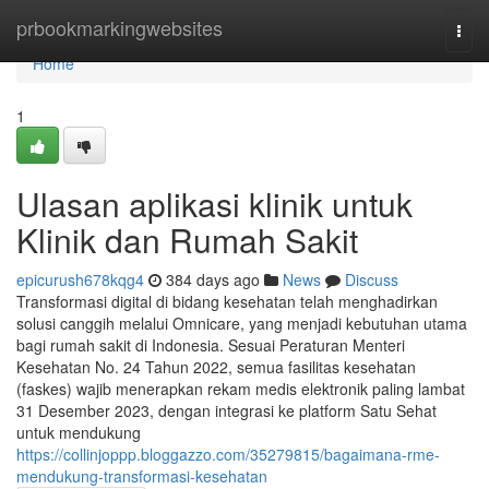
Home
prbookmarkingwebsites
Togg
navi
Home
1
Ulasan aplikasi klinik untuk
Klinik dan Rumah Sakit
epicurush678kqg4
384 days ago
News
Discuss
Transformasi digital di bidang kesehatan telah menghadirkan
solusi canggih melalui Omnicare, yang menjadi kebutuhan utama
bagi rumah sakit di Indonesia. Sesuai Peraturan Menteri
Kesehatan No. 24 Tahun 2022, semua fasilitas kesehatan
(faskes) wajib menerapkan rekam medis elektronik paling lambat
31 Desember 2023, dengan integrasi ke platform Satu Sehat
untuk mendukung
https://collinjoppp.bloggazzo.com/35279815/bagaimana-rme-
mendukung-transformasi-kesehatan