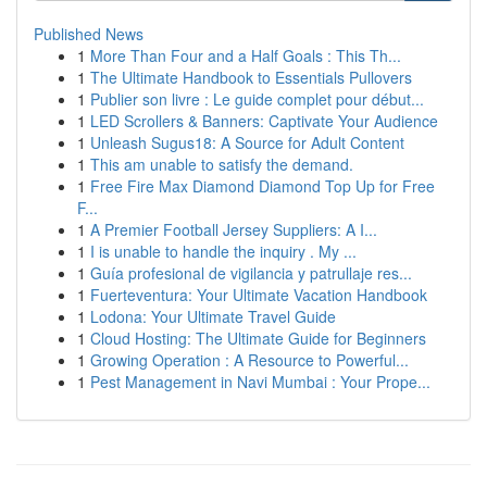
Published News
1
More Than Four and a Half Goals : This Th...
1
The Ultimate Handbook to Essentials Pullovers
1
Publier son livre : Le guide complet pour début...
1
LED Scrollers & Banners: Captivate Your Audience
1
Unleash Sugus18: A Source for Adult Content
1
This am unable to satisfy the demand.
1
Free Fire Max Diamond Diamond Top Up for Free
F...
1
A Premier Football Jersey Suppliers: A I...
1
I is unable to handle the inquiry . My ...
1
Guía profesional de vigilancia y patrullaje res...
1
Fuerteventura: Your Ultimate Vacation Handbook
1
Lodona: Your Ultimate Travel Guide
1
Cloud Hosting: The Ultimate Guide for Beginners
1
Growing Operation : A Resource to Powerful...
1
Pest Management in Navi Mumbai : Your Prope...