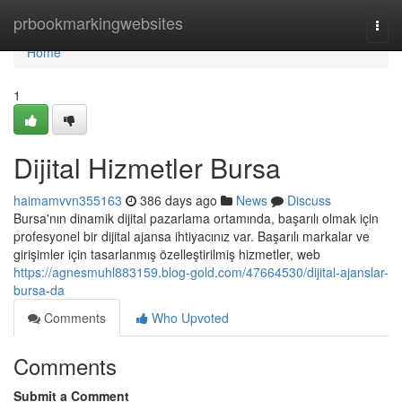
Home
prbookmarkingwebsites
Togg
navi
Home
1
Dijital Hizmetler Bursa
haimamvvn355163
386 days ago
News
Discuss
Bursa'nın dinamik dijital pazarlama ortamında, başarılı olmak için
profesyonel bir dijital ajansa ihtiyacınız var. Başarılı markalar ve
girişimler için tasarlanmış özelleştirilmiş hizmetler, web
https://agnesmuhl883159.blog-gold.com/47664530/dijital-ajanslar-
bursa-da
Comments
Who Upvoted
Comments
Submit a Comment