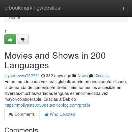
Home
prbookmarkingwebsites
Togg
navi
Home
1
Movies and Shows in 200
Languages
jaysonevws752751
382 days ago
News
Discuss
En un mundo cada vez más globalizado/interconectado/unificado,
la demanda de contenido/entretenimiento/medios accesible en
diversas/muchas/variadas lenguas es enorme/cada vez
mayor/considerable. Gracias a/Debido
https://mollyastc305881.activoblog.com/profile
Comments
Who Upvoted
Comments