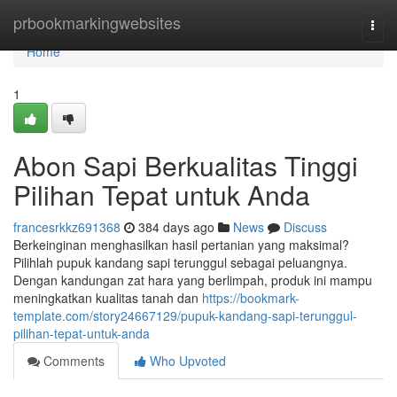
Home
prbookmarkingwebsites
Togg
navi
Home
1
Abon Sapi Berkualitas Tinggi
Pilihan Tepat untuk Anda
francesrkkz691368
384 days ago
News
Discuss
Berkeinginan menghasilkan hasil pertanian yang maksimal?
Pilihlah pupuk kandang sapi terunggul sebagai peluangnya.
Dengan kandungan zat hara yang berlimpah, produk ini mampu
meningkatkan kualitas tanah dan
https://bookmark-
template.com/story24667129/pupuk-kandang-sapi-terunggul-
pilihan-tepat-untuk-anda
Comments
Who Upvoted