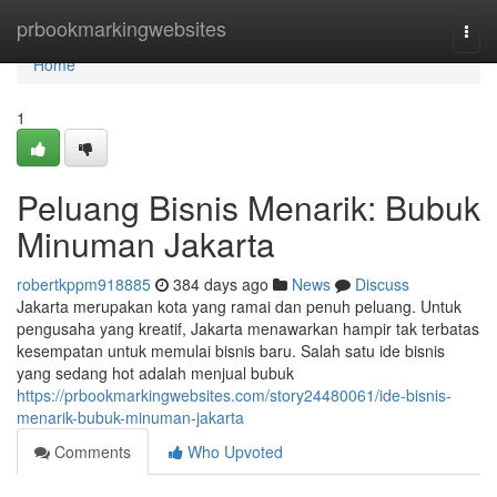
Home
prbookmarkingwebsites
Togg
navi
Home
1
Peluang Bisnis Menarik: Bubuk
Minuman Jakarta
robertkppm918885
384 days ago
News
Discuss
Jakarta merupakan kota yang ramai dan penuh peluang. Untuk
pengusaha yang kreatif, Jakarta menawarkan hampir tak terbatas
kesempatan untuk memulai bisnis baru. Salah satu ide bisnis
yang sedang hot adalah menjual bubuk
https://prbookmarkingwebsites.com/story24480061/ide-bisnis-
menarik-bubuk-minuman-jakarta
Comments
Who Upvoted