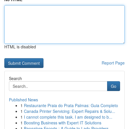
HTML is disabled
Report Page
Search
Go
Published News
1
Restaurante Praia do Prata Palmas: Guia Completo
1
Canada Printer Servicing: Expert Repairs & Solu...
1
I cannot complete this task. I am designed to b...
1
Boosting Business with Expert IT Solutions
1
Bangalore Escorts : A Guide to Lady Providers