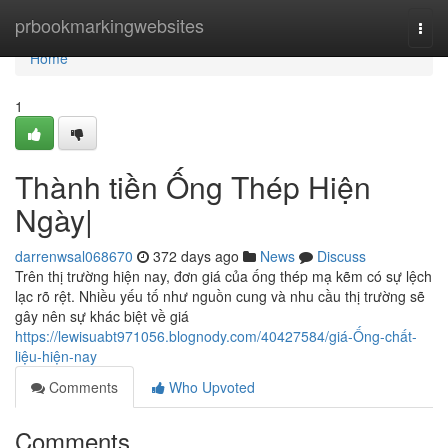
Home
prbookmarkingwebsites
Togg
navi
Home
1
Thành tiền Ống Thép Hiện
Ngày|
darrenwsal068670
372 days ago
News
Discuss
Trên thị trường hiện nay, đơn giá của ống thép mạ kẽm có sự lệch
lạc rõ rệt. Nhiều yếu tố như nguồn cung và nhu cầu thị trường sẽ
gây nên sự khác biệt về giá
https://lewisuabt971056.blognody.com/40427584/giá-Ống-chất-
liệu-hiện-nay
Comments
Who Upvoted
Comments