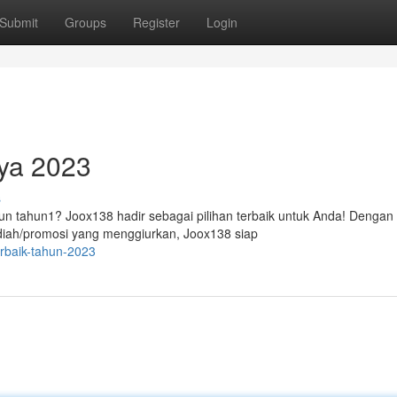
Submit
Groups
Register
Login
aya 2023
s
tahun tahun1? Joox138 hadir sebagai pilihan terbaik untuk Anda! Dengan
iah/promosi yang menggiurkan, Joox138 siap
terbaik-tahun-2023