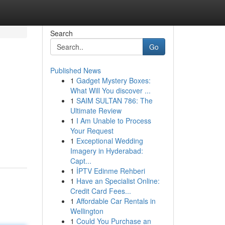
Search
Go
Published News
1
Gadget Mystery Boxes:
What Will You discover ...
1
SAIM SULTAN 786: The
Ultimate Review
1
I Am Unable to Process
Your Request
1
Exceptional Wedding
Imagery in Hyderabad:
Capt...
1
İPTV Edinme Rehberi
1
Have an Specialist Online:
Credit Card Fees...
1
Affordable Car Rentals in
Wellington
1
Could You Purchase an