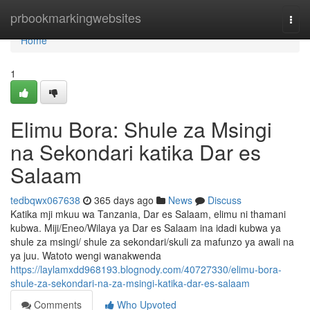
Home
prbookmarkingwebsites
Togg
navi
Home
1
Elimu Bora: Shule za Msingi
na Sekondari katika Dar es
Salaam
tedbqwx067638
365 days ago
News
Discuss
Katika mji mkuu wa Tanzania, Dar es Salaam, elimu ni thamani
kubwa. Miji/Eneo/Wilaya ya Dar es Salaam ina idadi kubwa ya
shule za msingi/ shule za sekondari/skuli za mafunzo ya awali na
ya juu. Watoto wengi wanakwenda
https://laylamxdd968193.blognody.com/40727330/elimu-bora-
shule-za-sekondari-na-za-msingi-katika-dar-es-salaam
Comments
Who Upvoted