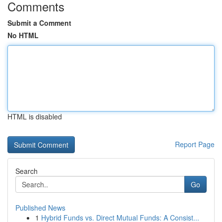
Comments
Submit a Comment
No HTML
HTML is disabled
Report Page
Search
Go
Published News
1
Hybrid Funds vs. Direct Mutual Funds: A Consist...