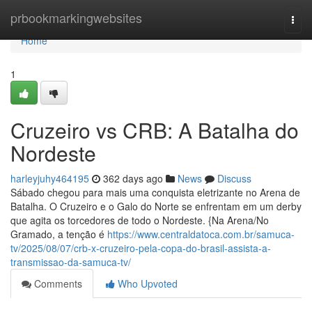
Home
prbookmarkingwebsites
Togg
navi
Home
1
Cruzeiro vs CRB: A Batalha do
Nordeste
harleyjuhy464195
362 days ago
News
Discuss
Sábado chegou para mais uma conquista eletrizante no Arena de
Batalha. O Cruzeiro e o Galo do Norte se enfrentam em um derby
que agita os torcedores de todo o Nordeste. {Na Arena/No
Gramado, a tenção é
https://www.centraldatoca.com.br/samuca-
tv/2025/08/07/crb-x-cruzeiro-pela-copa-do-brasil-assista-a-
transmissao-da-samuca-tv/
Comments
Who Upvoted