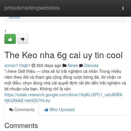
Home
prbookmarkingwebsites
Togg
navi
Home
1
The Keo nha 6g cai uy tin cool
annez110sjb1
360 days ago
News
Discuss
">here Giới thiệu — chia sẻ từ trải nghiệm cá nhân Trong nhiều
năm theo dõi và tham gia cộng đồng cược bóng đá, tôi nhận ra
một điều: chọn đúng nhà cái quyết định rất lớn đến trải nghiệm và
lợi nhuận của bạn. Không chỉ là vấn
https://colab.research.google.com/drive/16qfkLQPC1_udnA5BX-
HjhQNdkE1sbHZb?hl=ky
Comments
Who Upvoted
Comments