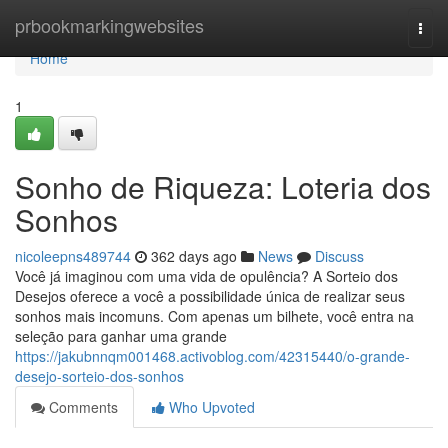
Home
prbookmarkingwebsites
Togg
navi
Home
1
Sonho de Riqueza: Loteria dos
Sonhos
nicoleepns489744
362 days ago
News
Discuss
Você já imaginou com uma vida de opulência? A Sorteio dos
Desejos oferece a você a possibilidade única de realizar seus
sonhos mais incomuns. Com apenas um bilhete, você entra na
seleção para ganhar uma grande
https://jakubnnqm001468.activoblog.com/42315440/o-grande-
desejo-sorteio-dos-sonhos
Comments
Who Upvoted