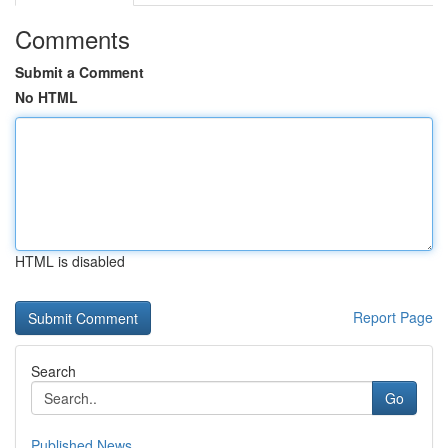
Comments
Submit a Comment
No HTML
HTML is disabled
Report Page
Search
Go
Published News