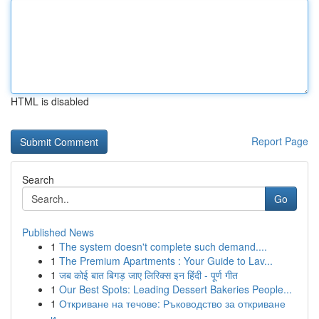
HTML is disabled
Report Page
Search
Go
Published News
1
The system doesn't complete such demand....
1
The Premium Apartments : Your Guide to Lav...
1
जब कोई बात बिगड़ जाए लिरिक्स इन हिंदी - पूर्ण गीत
1
Our Best Spots: Leading Dessert Bakeries People...
1
Откриване на течове: Ръководство за откриване
и...