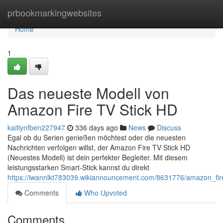
Home
prbookmarkingwebsites
Home
1
Das neueste Modell von
Amazon Fire TV Stick HD
kaitlynfben227947
336 days ago
News
Discuss
Egal ob du Serien genießen möchtest oder die neuesten
Nachrichten verfolgen willst, der Amazon Fire TV Stick HD
(Neuestes Modell) ist dein perfekter Begleiter. Mit diesem
leistungsstarken Smart-Stick kannst du direkt
https://iwannlkt783039.wikiannouncement.com/8631776/amazon_fir
Comments
Who Upvoted
Comments