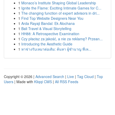
1
Monaco’s Institute Shaping Global Leadership
1
Ignite the Flame: Exciting Intimate Games for C...
1
The changing function of expert advisors in dri...
1
Find Top Website Designers Near You
1
Arda Rayaji Bandal: Ek Alochana
1
Bali Travel & Visual Storytelling
1
HH88: A Retrospective Examination
1
Czy płacisz za jakość, a nie za reklamę? Przean...
1
Introducing the Aesthetic Guide
1
หาช่างรับเหมาต่อเติม: ค้นหา ผู้ชำนาญ ที่เห...
Copyright © 2026 |
Advanced Search
|
Live
|
Tag Cloud
|
Top
Users
| Made with
Kliqqi CMS
|
All RSS Feeds