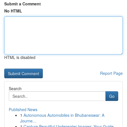
Submit a Comment
No HTML
HTML is disabled
Report Page
Search
Go
Published News
1
Autonomous Automobiles in Bhubaneswar: A
Journe...
1
Capture Beautiful Underwater Images: Your Guide...