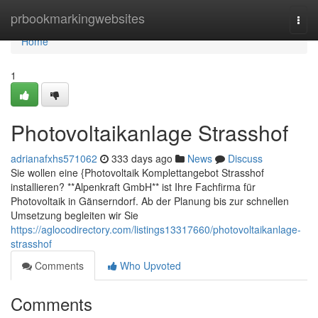
Home
prbookmarkingwebsites
Togg
navi
Home
1
Photovoltaikanlage Strasshof
adrianafxhs571062
333 days ago
News
Discuss
Sie wollen eine {Photovoltaik Komplettangebot Strasshof
installieren? **Alpenkraft GmbH** ist Ihre Fachfirma für
Photovoltaik in Gänserndorf. Ab der Planung bis zur schnellen
Umsetzung begleiten wir Sie
https://aglocodirectory.com/listings13317660/photovoltaikanlage-
strasshof
Comments
Who Upvoted
Comments