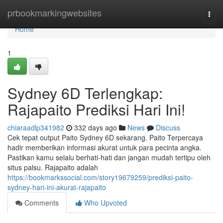
Home
prbookmarkingwebsites
Togg
navi
Home
1
Sydney 6D Terlengkap:
Rajapaito Prediksi Hari Ini!
chiaraadlp341982
332 days ago
News
Discuss
Cek tepat output Paito Sydney 6D sekarang. Paito Terpercaya
hadir memberikan informasi akurat untuk para pecinta angka.
Pastikan kamu selalu berhati-hati dan jangan mudah tertipu oleh
situs palsu. Rajapaito adalah
https://bookmarkssocial.com/story19679259/prediksi-paito-
sydney-hari-ini-akurat-rajapaito
Comments
Who Upvoted