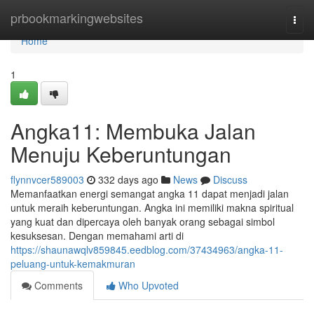
Home
prbookmarkingwebsites
Togg
navi
Home
1
Angka11: Membuka Jalan
Menuju Keberuntungan
flynnvcer589003
332 days ago
News
Discuss
Memanfaatkan energi semangat angka 11 dapat menjadi jalan
untuk meraih keberuntungan. Angka ini memiliki makna spiritual
yang kuat dan dipercaya oleh banyak orang sebagai simbol
kesuksesan. Dengan memahami arti di
https://shaunawqlv859845.eedblog.com/37434963/angka-11-
peluang-untuk-kemakmuran
Comments
Who Upvoted