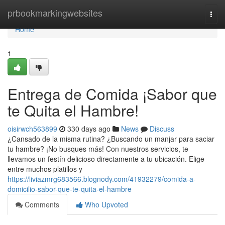
Home
prbookmarkingwebsites
Togg
navi
Home
1
Entrega de Comida ¡Sabor que
te Quita el Hambre!
oisirwch563899
330 days ago
News
Discuss
¿Cansado de la misma rutina? ¿Buscando un manjar para saciar
tu hambre? ¡No busques más! Con nuestros servicios, te
llevamos un festín delicioso directamente a tu ubicación. Elige
entre muchos platillos y
https://liviazmrg683566.blognody.com/41932279/comida-a-
domicilio-sabor-que-te-quita-el-hambre
Comments
Who Upvoted