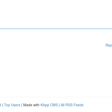
Rep
d
|
Top Users
| Made with
Kliqqi CMS
|
All RSS Feeds