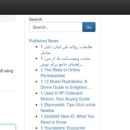
Search
Go
Published News
1
طابعات رولاند في لبنان: دليل
شامل
1
سایت وصیت‌نامه یاد از من:
راهنمای جامع برای نوش...
1
The Risks of Online
mới sáng
Pentobarbital
1
12 Mukhi Rudraksha: A
Divine Guide to Enlighten...
1
Used 8 HP Outboard
Motors: Your Buying Guide
1
{Nyonya4d: Tips Utuh untuk
Newbie
1
Gold365 New ID: What You
Need to Know
1
Youngsters' Encounter