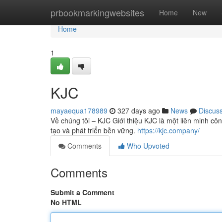
Home
prbookmarkingwebsites
Home
New
Home
1
KJC
mayaequa178989
327 days ago
News
Discus
Về chúng tôi – KJC Giới thiệu KJC là một liên minh côn
tạo và phát triển bền vững.
https://kjc.company/
Comments
Who Upvoted
Comments
Submit a Comment
No HTML