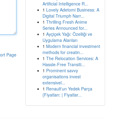
Artificial Intelligence R...
1
Lovely Adetomi Business: A
Digital Triumph Narr...
1
Thrilling Fresh Anime
Series Announced for...
1
Ayçiçek Yağı: Özelliği ve
Uygulama Alanları
1
Modern financial investment
methods for creatin...
ort Page
1
The Relocation Services: A
Hassle-Free Transiti...
1
Prominent savvy
organisations invest
extensivel...
1
Renault'un Yedek Parça
{Fiyatları: | Fiyatlar...