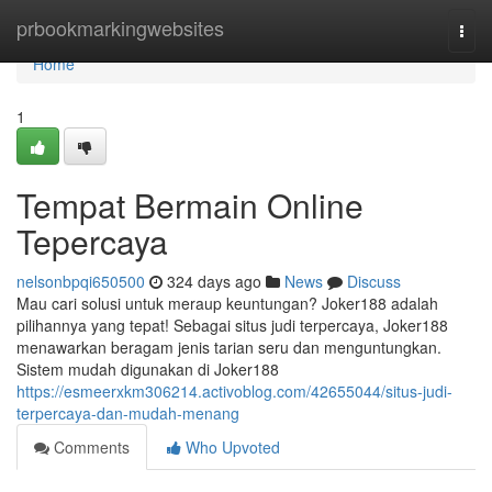
Home
prbookmarkingwebsites
Togg
navi
Home
1
Tempat Bermain Online
Tepercaya
nelsonbpqi650500
324 days ago
News
Discuss
Mau cari solusi untuk meraup keuntungan? Joker188 adalah
pilihannya yang tepat! Sebagai situs judi terpercaya, Joker188
menawarkan beragam jenis tarian seru dan menguntungkan.
Sistem mudah digunakan di Joker188
https://esmeerxkm306214.activoblog.com/42655044/situs-judi-
terpercaya-dan-mudah-menang
Comments
Who Upvoted