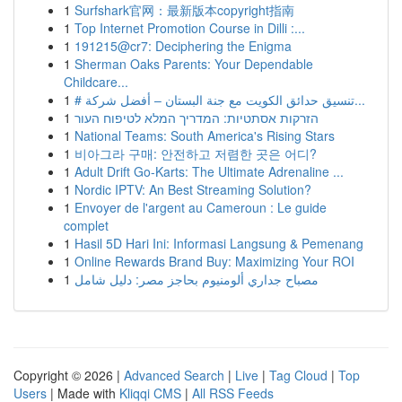
1
Surfshark官网：最新版本copyright指南
1
Top Internet Promotion Course in Dilli :...
1
191215@cr7: Deciphering the Enigma
1
Sherman Oaks Parents: Your Dependable
Childcare...
1
# تنسيق حدائق الكويت مع جنة البستان – أفضل شركة...
1
הזרקות אסתטיות: המדריך המלא לטיפוח העור
1
National Teams: South America's Rising Stars
1
비아그라 구매: 안전하고 저렴한 곳은 어디?
1
Adult Drift Go-Karts: The Ultimate Adrenaline ...
1
Nordic IPTV: An Best Streaming Solution?
1
Envoyer de l'argent au Cameroun : Le guide
complet
1
Hasil 5D Hari Ini: Informasi Langsung & Pemenang
1
Online Rewards Brand Buy: Maximizing Your ROI
1
مصباح جداري ألومنيوم بحاجز مصر: دليل شامل
Copyright © 2026 |
Advanced Search
|
Live
|
Tag Cloud
|
Top
Users
| Made with
Kliqqi CMS
|
All RSS Feeds