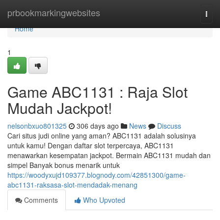
Home
prbookmarkingwebsites
Togg
navi
Home
1
Game ABC1131 : Raja Slot
Mudah Jackpot!
nelsonbxuo801325
306 days ago
News
Discuss
Cari situs judi online yang aman? ABC1131 adalah solusinya
untuk kamu! Dengan daftar slot terpercaya, ABC1131
menawarkan kesempatan jackpot. Bermain ABC1131 mudah dan
simpel Banyak bonus menarik untuk
https://woodyxujd109377.blognody.com/42851300/game-
abc1131-raksasa-slot-mendadak-menang
Comments
Who Upvoted