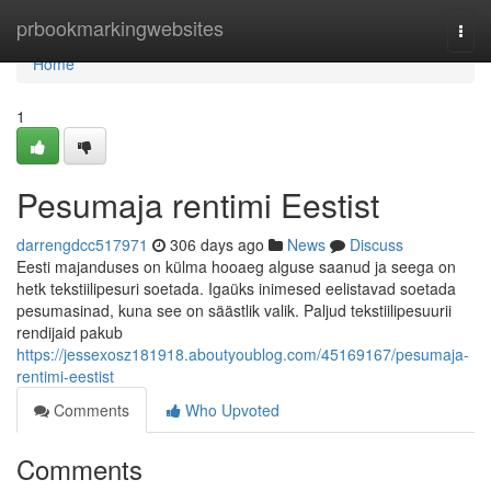
Home
prbookmarkingwebsites
Togg
navi
Home
1
Pesumaja rentimi Eestist
darrengdcc517971
306 days ago
News
Discuss
Eesti majanduses on külma hooaeg alguse saanud ja seega on
hetk tekstiilipesuri soetada. Igaüks inimesed eelistavad soetada
pesumasinad, kuna see on säästlik valik. Paljud tekstiilipesuurii
rendijaid pakub
https://jessexosz181918.aboutyoublog.com/45169167/pesumaja-
rentimi-eestist
Comments
Who Upvoted
Comments